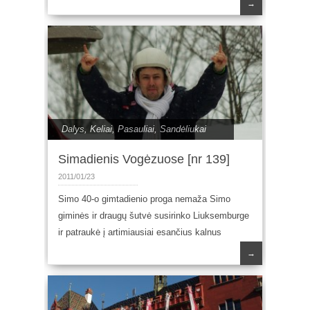
→
Dalys
,
Keliai
,
Pasauliai
,
Sandėliukai
Simadienis Vogėzuose [nr 139]
2011/01/23
Simo 40-o gimtadienio proga nemaža Simo
giminės ir draugų šutvė susirinko Liuksemburge
ir patraukė į artimiausiai esančius kalnus
→