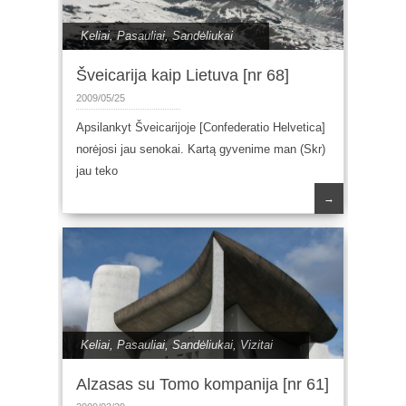
Keliai
,
Pasauliai
,
Sandėliukai
Šveicarija kaip Lietuva [nr 68]
2009/05/25
Apsilankyt Šveicarijoje [Confederatio Helvetica]
norėjosi jau senokai. Kartą gyvenime man (Skr)
jau teko
→
Keliai
,
Pasauliai
,
Sandėliukai
,
Vizitai
Alzasas su Tomo kompanija [nr 61]