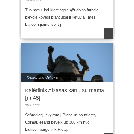
2009/03/29
Tuo metu, kai klastingoje ąžuolyno futbolo
pievoje kovėsi prancūzai ir lietuviai, mes
bandėm jiems įspirt į
→
Keliai
,
Sandėliukai
Kalėdinis Alzasas kartu su mama
[nr 45]
2008/12/13
Šeštadienį išvykom į Prancūzijos miestą
Colmar, esantį beveik už 300 km nuo
Liuksemburgo link Pietų.