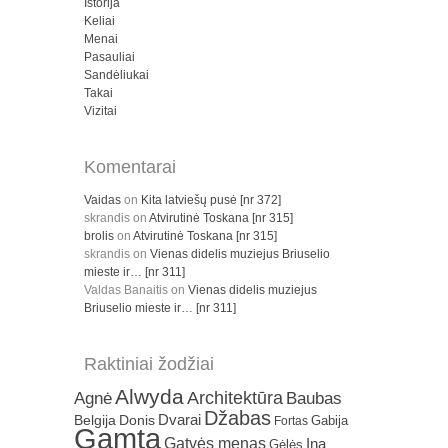
Istorija
Keliai
Menai
Pasauliai
Sandėliukai
Takai
Vizitai
Komentarai
Vaidas
on
Kita latviešų pusė [nr 372]
skrandis
on
Atvirutinė Toskana [nr 315]
brolis
on
Atvirutinė Toskana [nr 315]
skrandis
on
Vienas didelis muziejus Briuselio
mieste ir… [nr 311]
Valdas Banaitis
on
Vienas didelis muziejus
Briuselio mieste ir… [nr 311]
Raktiniai žodžiai
Alwyda
Architektūra
Agnė
Baubas
Džabas
Dvarai
Belgija
Donis
Gabija
Fortas
Gamta
Gatvės menas
Ina
Gėlės