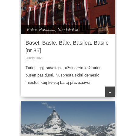
Keliai
,
Pasauliai
,
Sandėliukai
Basel, Basle, Bâle, Basilea, Basile
[nr 85]
2009/11/02
Turint ilgąjį savaitgalį, užsinorėta kažkurion
pusėn pasiduoti. Nuspręsta skirti dėmesio
miestui, kurį keletą kartų pravažiavom
→