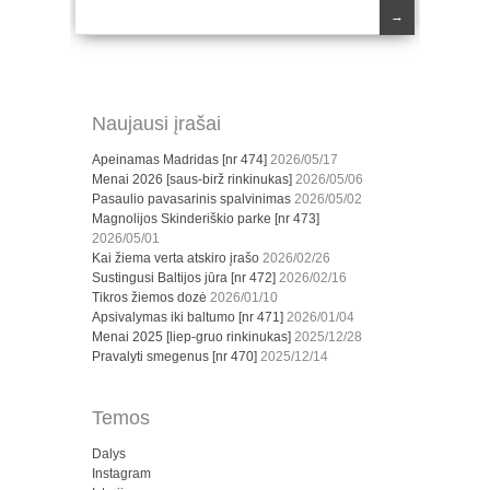
→
Naujausi įrašai
Apeinamas Madridas [nr 474]
2026/05/17
Menai 2026 [saus-birž rinkinukas]
2026/05/06
Pasaulio pavasarinis spalvinimas
2026/05/02
Magnolijos Skinderiškio parke [nr 473]
2026/05/01
Kai žiema verta atskiro įrašo
2026/02/26
Sustingusi Baltijos jūra [nr 472]
2026/02/16
Tikros žiemos dozė
2026/01/10
Apsivalymas iki baltumo [nr 471]
2026/01/04
Menai 2025 [liep-gruo rinkinukas]
2025/12/28
Pravalyti smegenus [nr 470]
2025/12/14
Temos
Dalys
Instagram