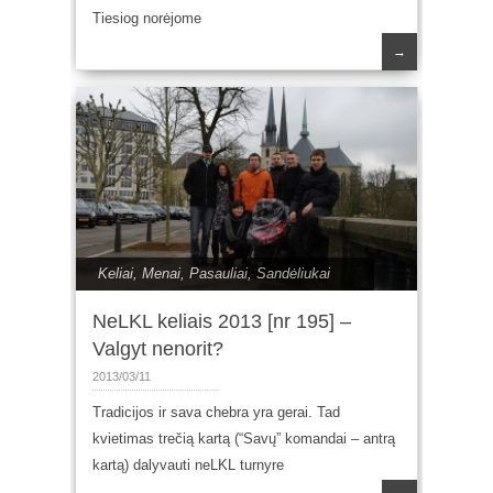
Tiesiog norėjome
→
Keliai
,
Menai
,
Pasauliai
,
Sandėliukai
NeLKL keliais 2013 [nr 195] –
Valgyt nenorit?
2013/03/11
Tradicijos ir sava chebra yra gerai. Tad
kvietimas trečią kartą (“Savų” komandai – antrą
kartą) dalyvauti neLKL turnyre