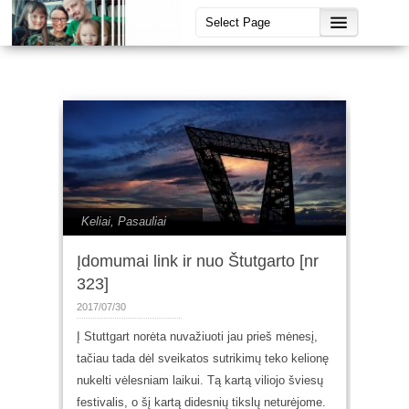
Keliai
,
Pasauliai
Įdomumai link ir nuo Štutgarto [nr
323]
2017/07/30
Į Stuttgart norėta nuvažiuoti jau prieš mėnesį,
tačiau tada dėl sveikatos sutrikimų teko kelionę
nukelti vėlesniam laikui. Tą kartą viliojo šviesų
festivalis, o šį kartą didesnių tikslų neturėjome.