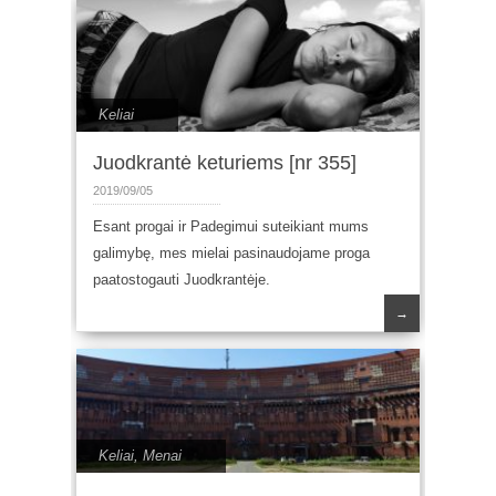
Keliai
Juodkrantė keturiems [nr 355]
2019/09/05
Esant progai ir Padegimui suteikiant mums
galimybę, mes mielai pasinaudojame proga
paatostogauti Juodkrantėje.
→
Keliai
,
Menai