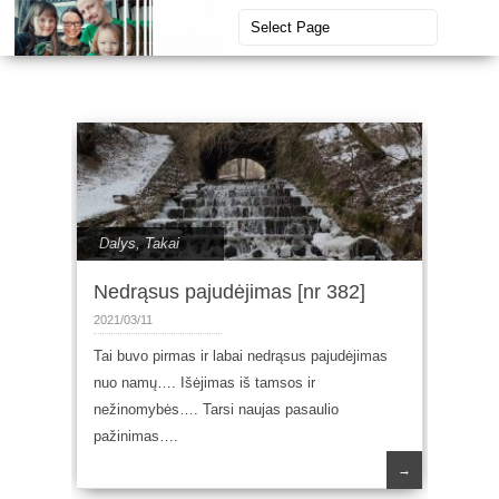
Dalys
,
Takai
Nedrąsus pajudėjimas [nr 382]
2021/03/11
Tai buvo pirmas ir labai nedrąsus pajudėjimas
nuo namų…. Išėjimas iš tamsos ir
nežinomybės…. Tarsi naujas pasaulio
pažinimas….
→