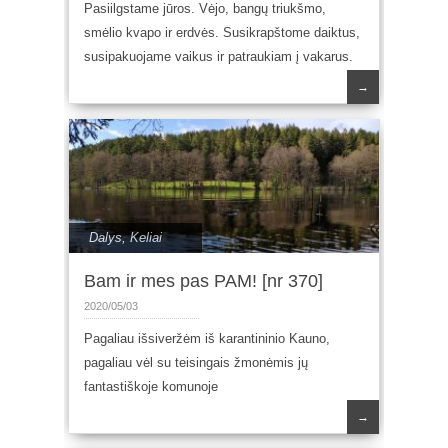
Pasiilgstame jūros. Vėjo, bangų triukšmo,
smėlio kvapo ir erdvės. Susikrapštome daiktus,
susipakuojame vaikus ir patraukiam į vakarus.
→
Dalys
,
Keliai
Bam ir mes pas PAM! [nr 370]
2020/05/03
Pagaliau išsiveržėm iš karantininio Kauno,
pagaliau vėl su teisingais žmonėmis jų
fantastiškoje komunoje
→