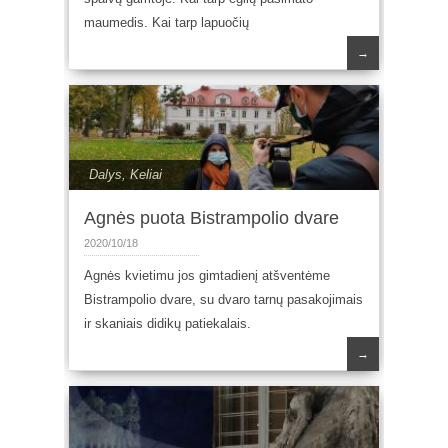
maumedis. Kai tarp lapuočių
→
Dalys
,
Keliai
Agnės puota Bistrampolio dvare
2020/10/18
Agnės kvietimu jos gimtadienį atšventėme
Bistrampolio dvare, su dvaro tarnų pasakojimais
ir skaniais didikų patiekalais.
→