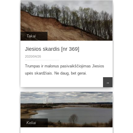
Takai
Jiesios skardis [nr 369]
2020/04/26
Trumpas ir malonus pasivaikščiojimas Jiesios
upės skardžiais. Ne daug, bet gerai.
→
Keliai