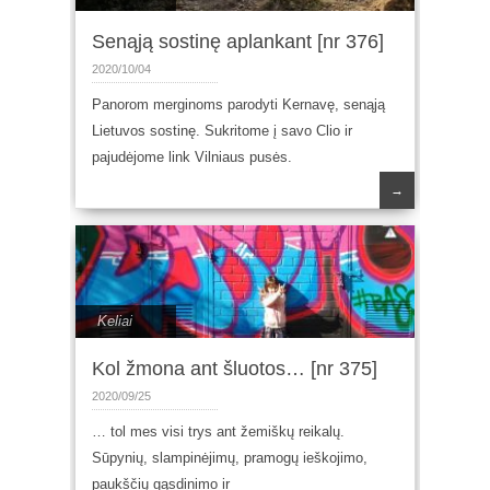
Senąją sostinę aplankant [nr 376]
2020/10/04
Panorom merginoms parodyti Kernavę, senąją
Lietuvos sostinę. Sukritome į savo Clio ir
pajudėjome link Vilniaus pusės.
→
Keliai
Kol žmona ant šluotos… [nr 375]
2020/09/25
… tol mes visi trys ant žemiškų reikalų.
Sūpynių, slampinėjimų, pramogų ieškojimo,
paukščių gąsdinimo ir