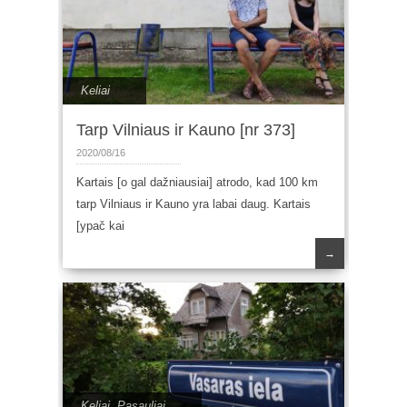
Keliai
Tarp Vilniaus ir Kauno [nr 373]
2020/08/16
Kartais [o gal dažniausiai] atrodo, kad 100 km
tarp Vilniaus ir Kauno yra labai daug. Kartais
[ypač kai
→
Keliai
,
Pasauliai