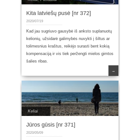
Kita latviešų pusė [nr 372]
2020/07/19
Kad jau sugriuvo gausybė iš anksto suplanuotų
kelionių, užsidarė galimybės nuvykti į šiltus ar
tolimesnius kraštus, reikėjo surasti bent kokią
kompensaciją ir vis tiek peržengti mielos gimtos
šalies ribas.
→
Keliai
Jūros gūsis [nr 371]
2020/05/09