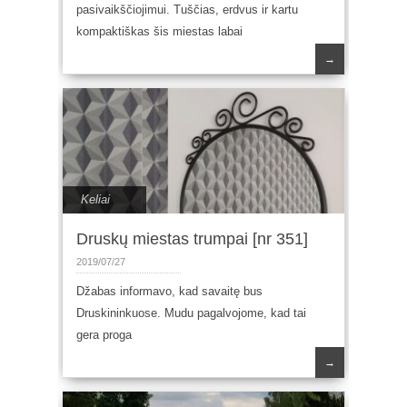
pasivaikščiojimui. Tuščias, erdvus ir kartu
kompaktiškas šis miestas labai
→
Keliai
Druskų miestas trumpai [nr 351]
2019/07/27
Džabas informavo, kad savaitę bus
Druskininkuose. Mudu pagalvojome, kad tai
gera proga
→