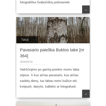
fotografiška Grabučiškių poilsiavietė.
→
Takai
Pavasario paieška Buktos take [nr
364]
2020/02/16
Vaikščiojimo po gamtą poreikis mums labai
stiprus. Ir kuo arčiau pavasario, kuo arčiau
saulėtų dienų, tuo labiau norisi kažkur eiti,
kvėpuoti, dairytis, kalbėtis ar fotografuoti.
→