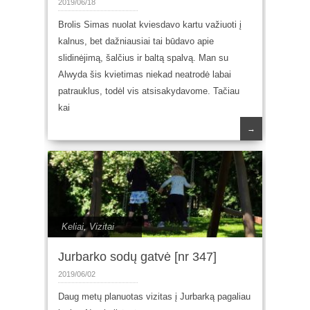
2019/06/18
Brolis Simas nuolat kviesdavo kartu važiuoti į
kalnus, bet dažniausiai tai būdavo apie
slidinėjimą, šalčius ir baltą spalvą. Man su
Alwyda šis kvietimas niekad neatrodė labai
patrauklus, todėl vis atsisakydavome. Tačiau
kai
→
Keliai
,
Vizitai
Jurbarko sodų gatvė [nr 347]
2019/06/02
Daug metų planuotas vizitas į Jurbarką pagaliau