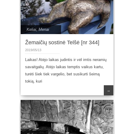
Keliai
,
Menai
Žemaičių sostinė Telšė [nr 344]
2019/05/13
Laikas! Atėjo laikas judintis ir vėl imtis neramių
savaitgalių. Atėjo laikas temptis vaikus kartu,
turėti šiek tiek vargelio, bet susikurti šeimą
tokią, kuri
→