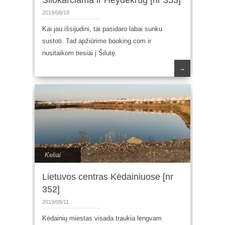
Šilokarčiama ir Heydekrug [nr 353]
2019/08/18
Kai jau išsijudini, tai pasidaro labai sunku
sustoti. Tad apžiūrime booking.com ir
nusitaikom tiesiai į Šilutę.
→
Keliai
Lietuvos centras Kėdainiuose [nr
352]
2019/08/11
Kėdainių miestas visada traukia lengvam