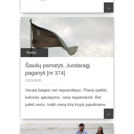
→
Keliai
Šiaulių pamatyti, Juodaragį
paganyti [nr 374]
2020/08/30
Vasara baigėsi net neprasidėjusi. Planai padriki,
kelionės apkarpytos, norai nepatenkinti. Bet
judėti norisi, todėl vieną kitą kryptį pajudiname.
→