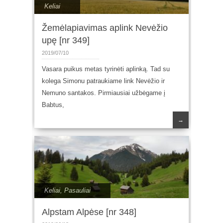
Keliai
Žemėlapiavimas aplink Nevėžio
upę [nr 349]
2019/07/10
Vasara puikus metas tyrinėti aplinką. Tad su
kolega Simonu patraukiame link Nevėžio ir
Nemuno santakos. Pirmiausiai užbėgame į
Babtus,
→
Keliai
,
Pasauliai
Alpstam Alpėse [nr 348]