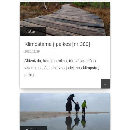
Takai
Klimpstame į pelkes [nr 380]
2020/11/29
Akivaizdu, kad kuo toliau, tuo labiau mūsų
visos kelionės ir laisvas judėjimas klimpsta į
pelkes
→