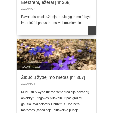
Elektrėnų ežerai [nr 368]
2020/04/07
Pavasaris prasilaužinėja, saulė lyg ir ima šildyti,
ima niežėti padus ir mes visi traukiam link
→
Dalys
,
Takai
Žibučių žydėjimo metas [nr 367]
2020/03/28
Mudu su Alwyda turime seną tradiciją pavasarį
aplankyti Ringovės piliakalnį ir pasigrožėti
gausiai žydinčiomis žibutėmis. Jos nėra
matomos „fasadinėje“ piliakalnio pusėje