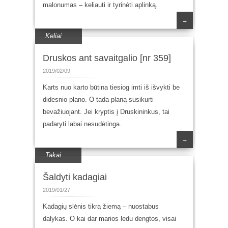
malonumas – keliauti ir tyrinėti aplinką.
→
Keliai
Druskos ant savaitgalio [nr 359]
2019/02/09
Karts nuo karto būtina tiesiog imti iš išvykti be
didesnio plano. O tada planą susikurti
bevažiuojant. Jei kryptis į Druskininkus, tai
padaryti labai nesudėtinga.
→
Takai
Šaldyti kadagiai
2019/01/27
Kadagių slėnis tikrą žiemą – nuostabus
dalykas. O kai dar marios ledu dengtos, visai