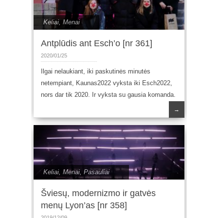
Keliai
,
Menai
Antplūdis ant Esch’o [nr 361]
2020/01/25
Ilgai nelaukiant, iki paskutinės minutės
netempiant, Kaunas2022 vyksta iki Esch2022,
nors dar tik 2020. Ir vyksta su gausia komanda.
→
Keliai
,
Menai
,
Pasauliai
Šviesų, modernizmo ir gatvės
menų Lyon’as [nr 358]
2019/12/09