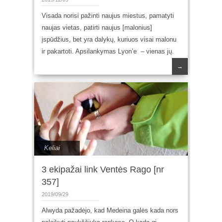
Visada norisi pažinti naujus miestus, pamatyti
naujas vietas, patirti naujus [malonius]
įspūdžius, bet yra dalykų, kuriuos visai malonu
ir pakartoti. Apsilankymas Lyon’e – vienas jų.
→
Keliai
3 ekipažai link Ventės Rago [nr
357]
2019/09/29
Alwyda pažadėjo, kad Medeina galės kada nors