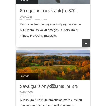
Keliai
Smegenus persikrauti [nr 379]
2020/11/15
Pajūris rudenį, žiemą ar ankstyvą pavasarį –
puiki vieta išsivalyti smegenus, persikrauti
mintis, pravėdinti makaulę.
→
Keliai
Savaitgalis Anykščiams [nr 378]
2020/10/25
Ruduo yra turbūt tinkamiausias metas ieškoti
spalvų gamtoje. Kai tarp eglių pasimato