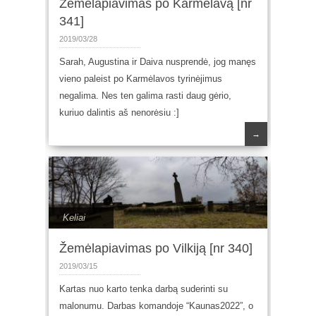
Žemėlapiavimas po Karmėlavą [nr
341]
2019/03/28
Sarah, Augustina ir Daiva nusprendė, jog manęs
vieno paleist po Karmėlavos tyrinėjimus
negalima. Nes ten galima rasti daug gėrio,
kuriuo dalintis aš nenorėsiu :]
→
Keliai
Žemėlapiavimas po Vilkiją [nr 340]
2019/03/15
Kartas nuo karto tenka darbą suderinti su
malonumu. Darbas komandoje “Kaunas2022”, o