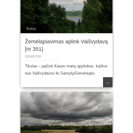
Keliai
Žemėlapiavimas aplink Vaišvydavą
[nr 351]
2019/07/26
Tikslas – pažinti Kauno marių apylinkes, kažkur
nuo Vaišvydavos iki Samylų/Gervėnupio.
→