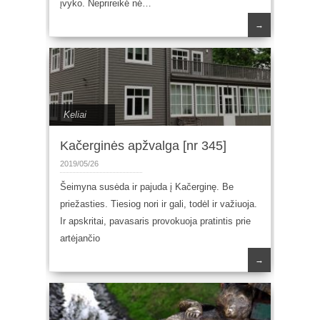
įvyko. Neprireikė nė…
→
Keliai
Kačerginės apžvalga [nr 345]
2019/05/26
Šeimyna susėda ir pajuda į Kačerginę. Be
priežasties. Tiesiog nori ir gali, todėl ir važiuoja.
Ir apskritai, pavasaris provokuoja pratintis prie
artėjančio
→