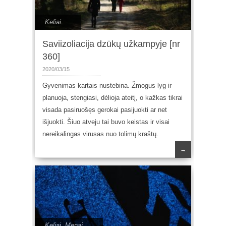
Keliai
Saviizoliacija dzūkų užkampyje [nr
360]
2020/03/15
Gyvenimas kartais nustebina. Žmogus lyg ir
planuoja, stengiasi, dėlioja ateitį, o kažkas tikrai
visada pasiruošęs gerokai pasijuokti ar net
išjuokti. Šiuo atveju tai buvo keistas ir visai
nereikalingas virusas nuo tolimų kraštų.
→
Keliai
,
Menai