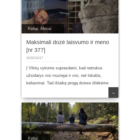
Keliai
,
Menai
Maksimali dozė laisvumo ir meno
[nr 377]
2020/10/17
Į Vilnių vykome suprasdami, kad netrukus
užsidarys visi muziejai ir visi, net lokalūs,
keliavimai. Tad ištaikę progą dviese išlėkėme
→
Keliai