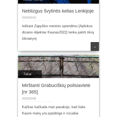
Neblizgus švytintis kelias Lenkijoje
2020/03/10
Ieškant Zapyškio meninio sprendimo [Aplinkos
dizaino objektas Kaunas2022] tenka patirti tikrą
šiknatrynį
→
Takai
Mirštanti Grabuciškių poilsiavietė
[nr 365]
2020/03/08
Kažkas kažkada man pasakojo, kad šalia
Kauno marių yra įspūdinga ir vizualiai