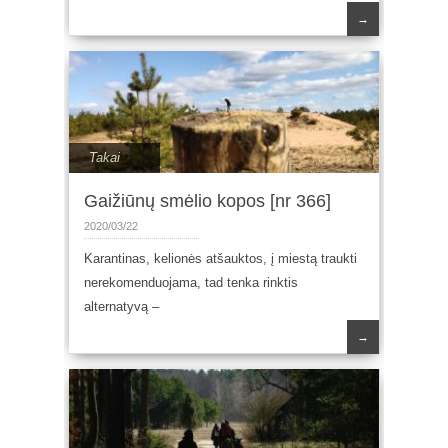
→
Takai
Gaižiūnų smėlio kopos [nr 366]
2020/03/22
Karantinas, kelionės atšauktos, į miestą traukti
nerekomenduojama, tad tenka rinktis
alternatyvą –
→