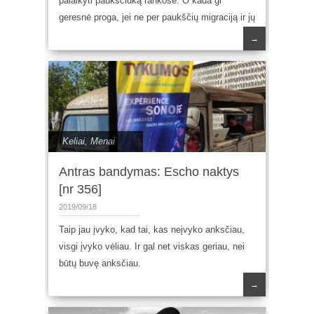
palaikyti paukščiuką rankose. O kada gi
geresnė proga, jei ne per paukščių migraciją ir jų
→
Keliai
,
Menai
Antras bandymas: Escho naktys
[nr 356]
2019/09/18
Taip jau įvyko, kad tai, kas neįvyko anksčiau,
visgi įvyko vėliau. Ir gal net viskas geriau, nei
būtų buvę anksčiau.
→