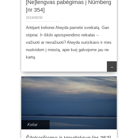
[Ne]lengvas pabėgimas į Nürnberg
[nr 354]
2019/08/30
Artėjant kelionei Alwyda pametė sveikatą. Gan
stipriai. Ir iškilo apsisprendimo reikalas –
važiuoti ar nevažiuoti? Alwyda surizikavo ir mes
nuskridom į miestą, apie kurį galvojome jau ne
kartą.
→
Keliai