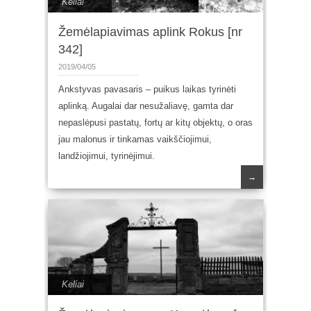
Keliai
Žemėlapiavimas aplink Rokus [nr
342]
2019/04/05
Ankstyvas pavasaris – puikus laikas tyrinėti
aplinką. Augalai dar nesužaliavę, gamta dar
nepaslėpusi pastatų, fortų ar kitų objektų, o oras
jau malonus ir tinkamas vaikščiojimui,
landžiojimui, tyrinėjimui.
→
Keliai