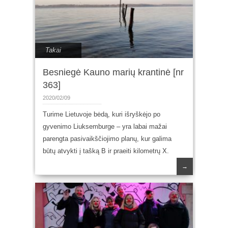
Takai
Besniegė Kauno marių krantinė [nr
363]
2020/02/09
Turime Lietuvoje bėdą, kuri išryškėjo po
gyvenimo Liuksemburge – yra labai mažai
parengta pasivaikščiojimo planų, kur galima
būtų atvykti į tašką B ir praeiti kilometrų X.
→